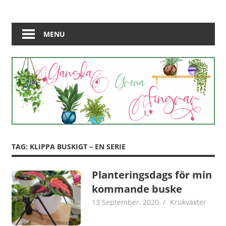
Skip
Jag
Ganska
to
bloggar
content
MENU
Gröna
om
min
Fingrar
framfart
bland
krukväxter
TAG:
KLIPPA BUSKIGT – EN SERIE
Planteringsdags för min
kommande buske
13 September, 2020
admin
Krukväxter