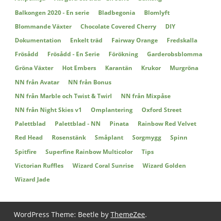
Balkongen 2020 - En serie
Bladbegonia
Blomlyft
Blommande Växter
Chocolate Covered Cherry
DIY
Dokumentation
Enkelt träd
Fairway Orange
Fredskalla
Frösådd
Frösådd - En Serie
Förökning
Garderobsblomma
Gröna Växter
Hot Embers
Karantän
Krukor
Murgröna
NN från Avatar
NN från Bonus
NN från Marble och Twist & Twirl
NN från Mixpåse
NN från Night Skies v1
Omplantering
Oxford Street
Palettblad
Palettblad - NN
Pinata
Rainbow Red Velvet
Red Head
Rosenstänk
Småplant
Sorgmygg
Spinn
Spitfire
Superfine Rainbow Multicolor
Tips
Victorian Ruffles
Wizard Coral Sunrise
Wizard Golden
Wizard Jade
WordPress Theme: Beetle by
ThemeZee
.