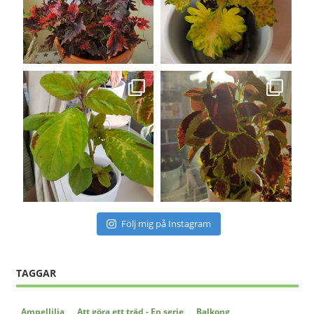
Följ mig på Instagram
TAGGAR
Ampellilja
Att göra ett träd - En serie
Balkong