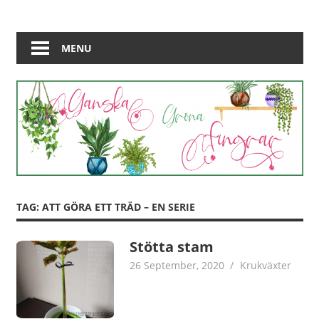
Skip
Jag
Ganska
to
bloggar
content
MENU
Gröna
om
min
Fingrar
framfart
bland
krukväxter
TAG:
ATT GÖRA ETT TRÄD – EN SERIE
Stötta stam
26 September, 2020
admin
Krukväxter