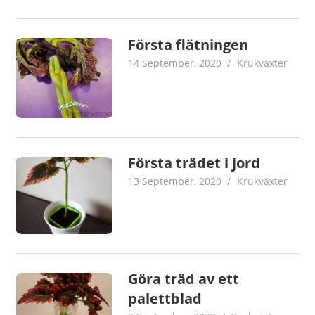
Första flätningen
14 September, 2020
admin
Krukväxter
Första trädet i jord
13 September, 2020
admin
Krukväxter
Göra träd av ett
palettblad