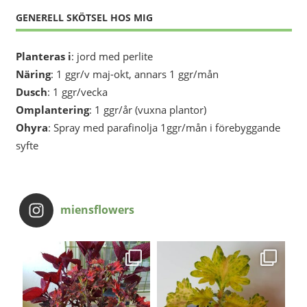
GENERELL SKÖTSEL HOS MIG
Planteras i
: jord med perlite
Näring
: 1 ggr/v maj-okt, annars 1 ggr/mån
Dusch
: 1 ggr/vecka
Omplantering
: 1 ggr/år (vuxna plantor)
Ohyra
: Spray med parafinolja 1ggr/mån i förebyggande
syfte
miensflowers