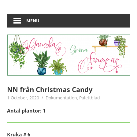
Skip
Jag
Ganska
to
bloggar
content
MENU
Gröna
om
min
Fingrar
framfart
bland
krukväxter
NN från Christmas Candy
1 October, 2020
admin
Dokumentation
,
Palettblad
Antal plantor: 1
Kruka # 6