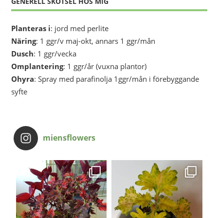
GENERELL SKÖTSEL HOS MIG
Planteras i
: jord med perlite
Näring
: 1 ggr/v maj-okt, annars 1 ggr/mån
Dusch
: 1 ggr/vecka
Omplantering
: 1 ggr/år (vuxna plantor)
Ohyra
: Spray med parafinolja 1ggr/mån i förebyggande
syfte
miensflowers