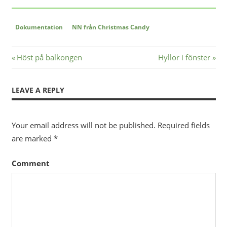
Dokumentation
NN från Christmas Candy
Previous
Höst på balkongen
Next
Hyllor i fönster
Post
Post:
Post:
navigation
LEAVE A REPLY
Your email address will not be published.
Required fields
are marked
*
Comment