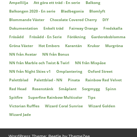
Ampellilja
Att göra ett träd - En serie
Balkong
Balkongen 2020 - En serie
Bladbegonia
Blomlyft
Blommande Växter
Chocolate Covered Cherry
DIY
Dokumentation
Enkelt träd
Fairway Orange
Fredskalla
Frösådd
Frösådd - En Serie
Förökning
Garderobsblomma
Gröna Växter
Hot Embers
Karantän
Krukor
Murgröna
NN från Avatar
NN från Bonus
NN från Marble och Twist & Twirl
NN från Mixpåse
NN från Night Skies v1
Omplantering
Oxford Street
Palettblad
Palettblad - NN
Pinata
Rainbow Red Velvet
Red Head
Rosenstänk
Småplant
Sorgmygg
Spinn
Spitfire
Superfine Rainbow Multicolor
Tips
Victorian Ruffles
Wizard Coral Sunrise
Wizard Golden
Wizard Jade
WordPress Theme: Beetle by
ThemeZee
.