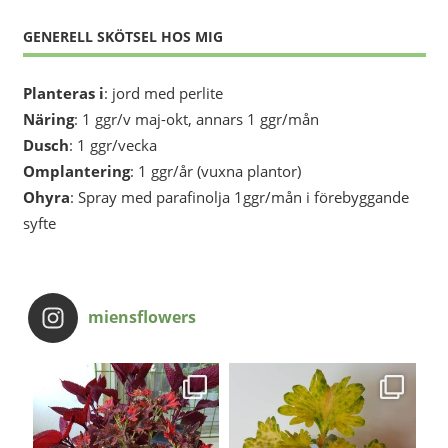
GENERELL SKÖTSEL HOS MIG
Planteras i
: jord med perlite
Näring
: 1 ggr/v maj-okt, annars 1 ggr/mån
Dusch
: 1 ggr/vecka
Omplantering
: 1 ggr/år (vuxna plantor)
Ohyra
: Spray med parafinolja 1ggr/mån i förebyggande
syfte
miensflowers